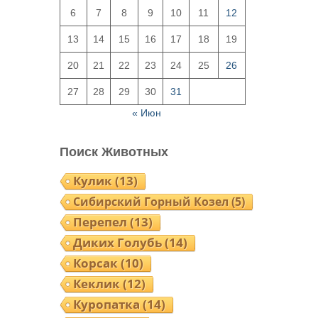
6
7
8
9
10
11
12
13
14
15
16
17
18
19
20
21
22
23
24
25
26
27
28
29
30
31
« Июн
Поиск Животных
Кулик
(13)
Сибирский Горный Козел
(5)
Перепел
(13)
Диких Голубь
(14)
Корсак
(10)
Кеклик
(12)
Куропатка
(14)