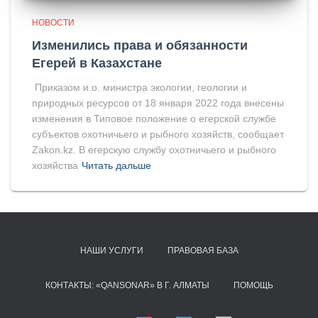
НОВОСТИ
Изменились права и обязанности
Егерей в Казахстане
Приказом и.о. министра экологии, геологии и
природных ресурсов от 18 января 2022 года внесены
изменения в Типовое положение о егерской службе
субъектов охотничьего и рыбного хозяйств, сообщает
Zakon.kz. В егерскую службу охотничьего и рыбного
хозяйства
Читать дальше
НАШИ УСЛУГИ
ПРАВОВАЯ БАЗА
КОНТАКТЫ: «QANSONAR» В Г. АЛМАТЫ
ПОМОЩЬ