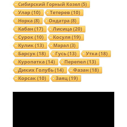
Сибирский Горный Козел
(5)
Улар
(10)
Тетерев
(10)
Норка
(8)
Ондатра
(8)
Кабан
(17)
Лисица
(20)
Сурок
(10)
Косуля
(19)
Кулик
(13)
Марал
(3)
Барсук
(18)
Гусь
(13)
Утка
(18)
Куропатка
(14)
Перепел
(13)
Диких Голубь
(14)
Фазан
(18)
Корсак
(10)
Заяц
(19)