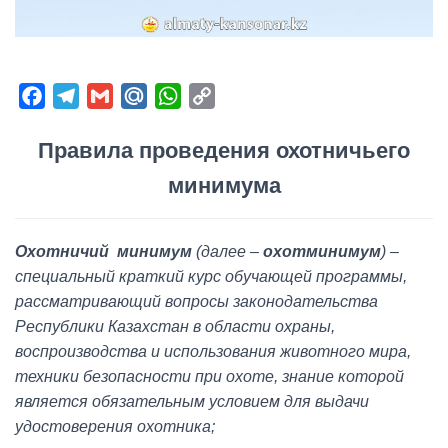
F
T
G
M
W
C
a
e
m
a
h
o
Правила проведения охотничьего
c
l
a
i
a
p
e
e
i
l
t
y
минимума
b
g
l
.
s
L
o
r
R
A
i
Охотничий минимум
o
a
u
p
(далее –
n
охотминимум
) –
специальный краткий курс обучающей программы,
k
m
p
k
рассматривающий вопросы законодательства
Республики Казахстан в области охраны,
воспроизводства и использования животного мира,
техники безопасности при охоте, знание которой
является обязательным условием для выдачи
удостоверения охотника;