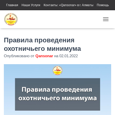
Главная
Наши Услуги
Контакты: «Qansonar» в г. Алматы
Помощь
ПЕРЕ
Правила проведения
охотничьего минимума
Опубликовано от
Qansonar
на
02.01.2022