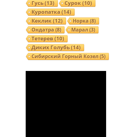
Гусь
(13)
Сурок
(10)
Куропатка
(14)
Кеклик
(12)
Норка
(8)
Ондатра
(8)
Марал
(3)
Тетерев
(10)
Диких Голубь
(14)
Сибирский Горный Козел
(5)