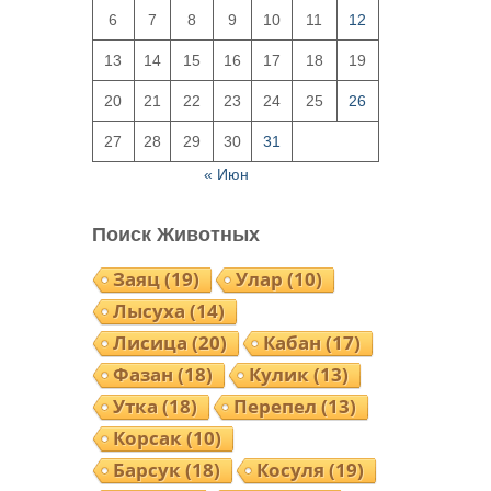
6
7
8
9
10
11
12
13
14
15
16
17
18
19
20
21
22
23
24
25
26
27
28
29
30
31
« Июн
Поиск Животных
Заяц
(19)
Улар
(10)
Лысуха
(14)
Лисица
(20)
Кабан
(17)
Фазан
(18)
Кулик
(13)
Утка
(18)
Перепел
(13)
Корсак
(10)
Барсук
(18)
Косуля
(19)