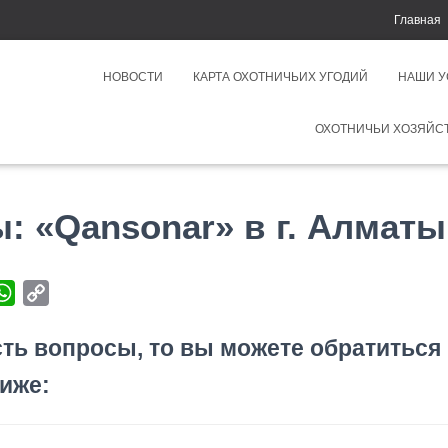
Главная
НОВОСТИ
КАРТА ОХОТНИЧЬИХ УГОДИЙ
НАШИ 
ОХОТНИЧЬИ ХОЗЯЙС
: «Qansonar» в г. Алматы
W
C
h
o
сть вопросы, то вы можете обратиться 
a
p
t
y
иже:
s
L
A
i