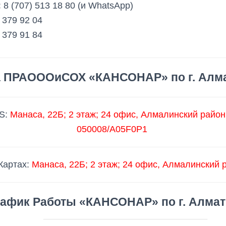
p
n
:
8 (707) 513 18 80 (и WhatsАpp)
p
k
 379 92 04
 379 91 84
 ПРАОООиСОХ «КАНСОНАР» по г. Алм
S:
Манаса, 22Б
​; 2 этаж; 24 офис,
Алмалинский район
050008/A05F0P1
Картах:
Манаса, 22Б
​; 2 этаж; 24 офис,
Алмалинский 
рафик Работы
«КАНСОНАР» по г. Алмат