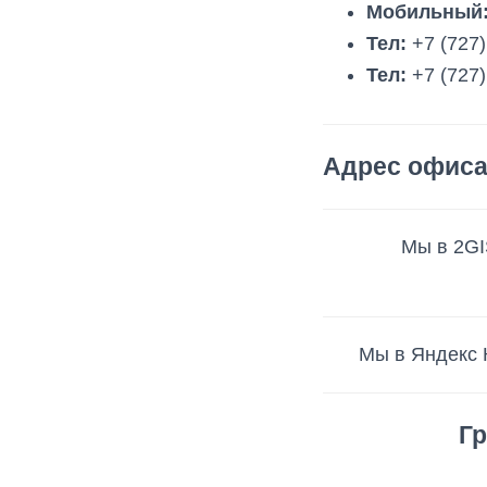
o
a
u
Мобильный
k
m
Тел:
+7 (727)
Тел:
+7 (727)
Адрес офиса
Мы в 2GI
Мы в Яндекс 
Г