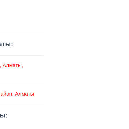
аты:
, Алматы,
район, Алматы
ы: