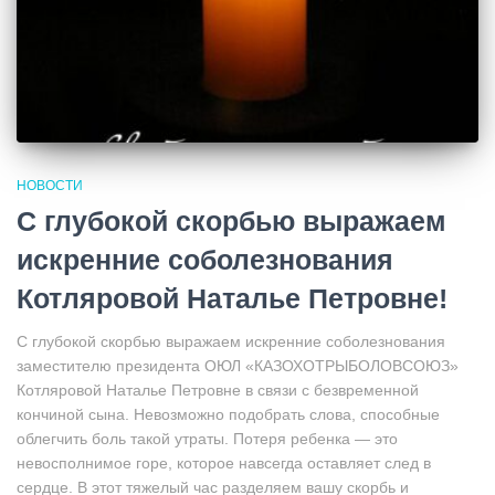
НОВОСТИ
С глубокой скорбью выражаем
искренние соболезнования
Котляровой Наталье Петровне!
С глубокой скорбью выражаем искренние соболезнования
заместителю президента ОЮЛ «КАЗОХОТРЫБОЛОВСОЮЗ»
Котляровой Наталье Петровне в связи с безвременной
кончиной сына. Невозможно подобрать слова, способные
облегчить боль такой утраты. Потеря ребенка — это
невосполнимое горе, которое навсегда оставляет след в
сердце. В этот тяжелый час разделяем вашу скорбь и