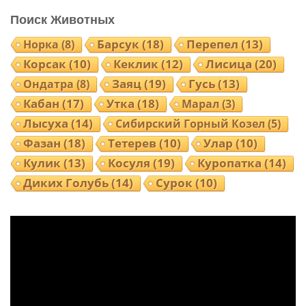
Поиск Животных
Норка
(8)
Барсук
(18)
Перепел
(13)
Корсак
(10)
Кеклик
(12)
Лисица
(20)
Ондатра
(8)
Заяц
(19)
Гусь
(13)
Кабан
(17)
Утка
(18)
Марал
(3)
Лысуха
(14)
Сибирский Горный Козел
(5)
Фазан
(18)
Тетерев
(10)
Улар
(10)
Кулик
(13)
Косуля
(19)
Куропатка
(14)
Диких Голубь
(14)
Сурок
(10)