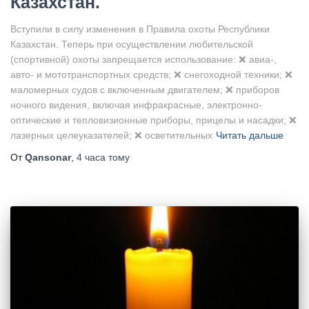
Казахстан.
Вступили в силу изменения в Правила охоты Республики
Казахстан. Теперь при осуществлении любительской
(спортивной) охоты запрещается использование: ❌ авиа-,
авто- и мототранспортных средств; ❌ снегоходной техники; ❌
маломерных судов с включенным двигателем; ❌ приборов
ночного видения, включая инфракрасные, электронно-
оптические и тепловизионные приборы, прицелы и насадки; ❌
лазерных целеуказателей; ❌ осветительных
Читать дальше
От
Qansonar
,
4 часа
тому