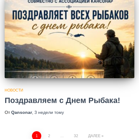
НОВОСТИ
Поздравляем с Днем Рыбака!
От
Qansonar
,
3 недели
тому
Пагинация
1
2
…
32
ДАЛЕЕ