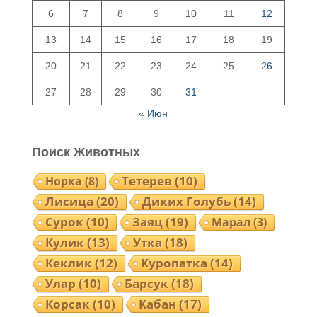
6
7
8
9
10
11
12
13
14
15
16
17
18
19
20
21
22
23
24
25
26
27
28
29
30
31
« Июн
Поиск Животных
Норка
(8)
Тетерев
(10)
Лисица
(20)
Диких Голубь
(14)
Сурок
(10)
Заяц
(19)
Марал
(3)
Кулик
(13)
Утка
(18)
Кеклик
(12)
Куропатка
(14)
Улар
(10)
Барсук
(18)
Корсак
(10)
Кабан
(17)