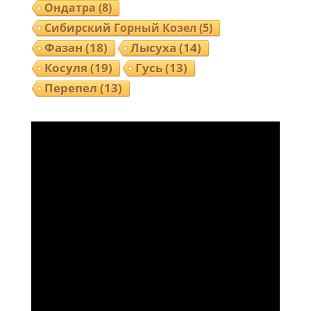
Ондатра
(8)
Сибирский Горный Козел
(5)
Фазан
(18)
Лысуха
(14)
Косуля
(19)
Гусь
(13)
Перепел
(13)