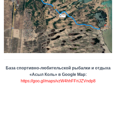
База спортивно-любительской рыбалки и отдыха
«Асыл Коль» в Google Map:
https://goo.gl/maps/vzW4hhFFriJZVndp8