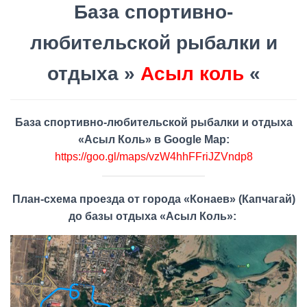
База спортивно-
k
m
p
k
любительской рыбалки и
отдыха »
Асыл коль
«
База спортивно-любительской рыбалки и отдыха
«Асыл Коль» в Google Map:
https://goo.gl/maps/vzW4hhFFriJZVndp8
План-схема проезда от города «Конаев» (Капчагай)
до базы отдыха «Асыл Коль»: