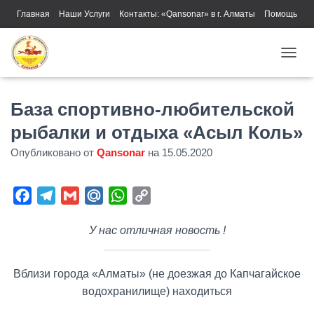
Главная
Наши Услуги
Контакты: «Qansonar» в г. Алматы
Помощь
ПЕРЕ
База спортивно-любительской
рыбалки и отдыха «Асыл Коль»
Опубликовано от
Qansonar
на
15.05.2020
F
T
G
M
W
C
a
e
m
a
h
o
У нас отличная новость !
c
l
a
i
a
p
e
e
i
l
t
y
b
g
l
.
s
L
Вблизи города «Алматы» (не доезжая до Капчагайское
o
r
R
A
i
водохранилище) находиться
o
a
u
p
n