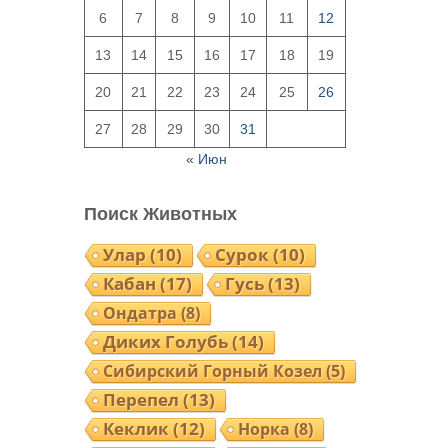
6
7
8
9
10
11
12
13
14
15
16
17
18
19
20
21
22
23
24
25
26
27
28
29
30
31
« Июн
Поиск Животных
Улар
(10)
Сурок
(10)
Кабан
(17)
Гусь
(13)
Ондатра
(8)
Диких Голубь
(14)
Сибирский Горный Козел
(5)
Перепел
(13)
Кеклик
(12)
Норка
(8)