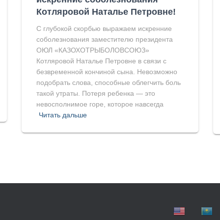
Котляровой Наталье Петровне!
С глубокой скорбью выражаем искренние
соболезнования заместителю президента
ОЮЛ «КАЗОХОТРЫБОЛОВСОЮЗ»
Котляровой Наталье Петровне в связи с
безвременной кончиной сына. Невозможно
подобрать слова, способные облегчить боль
такой утраты. Потеря ребенка — это
невосполнимое горе, которое навсегда
Читать дальше