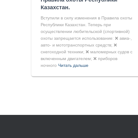
Казахстан.
Вступили в силу изменения в Правила охоты
Республики Казахстан. Теперь при
осуществлении любительской (спортивной)
охоты запрещается использование: ❌ авиа-,
авто- и мототранспортных средств; ❌
снегоходной техники; ❌ маломерных судов с
включенным двигателем; ❌ приборов
ночного
Читать дальше