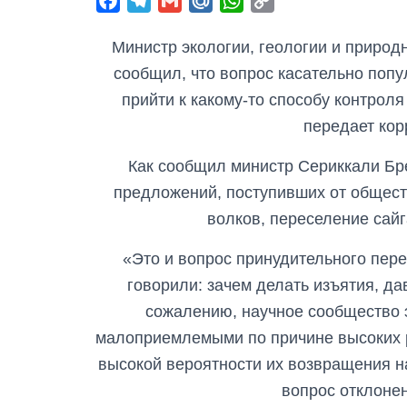
F
T
G
M
W
C
a
e
m
a
h
o
Министр экологии, геологии и природ
c
l
a
i
a
p
e
e
i
l
t
y
сообщил, что вопрос касательно попу
b
g
l
.
s
L
прийти к какому-то способу контроля
o
r
R
A
i
передает ко
o
a
u
p
n
Как сообщил министр Сериккали Бр
k
m
p
k
предложений, поступивших от общест
волков, переселение сайг
«Это и вопрос принудительного пере
говорили: зачем делать изъятия, дав
сожалению, научное сообщество
малоприемлемыми по причине высоких р
высокой вероятности их возвращения н
вопрос отклоне