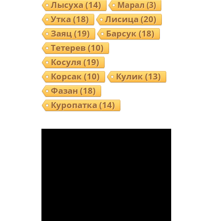
Лысуха
(14)
Марал
(3)
Утка
(18)
Лисица
(20)
Заяц
(19)
Барсук
(18)
Тетерев
(10)
Косуля
(19)
Корсак
(10)
Кулик
(13)
Фазан
(18)
Куропатка
(14)