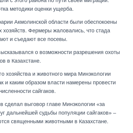
шли с этого района по пути своей миграции.
тка методики оценки ущерба.
рарии Акмолинской области были обеспокоены
их хозяйств. Фермеры жаловались, что стада
ают и съедают все посевы.
 высказывался о возможности разрешения охоты
ов в Казахстане.
го хозяйства и животного мира Минэкологии
ак и каким образом власти намерены провести
численности сайгаков.
в сделал выговор главе Минэкологии «за
руг дальнейшей судьбы популяции сайгаков» –
яются священными животными в Казахстане.