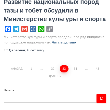
Развитие национальных пород
тазы и тобет обсудили в
Министерстве культуры и спорта
Facebook
Telegram
Gmail
Mail.Ru
WhatsApp
Copy
Link
Министерство культуры и спорта предприняло ряд инициатив
по поддержке национальных
Читать дальше
От
Qansonar
,
6 лет
тому
Пагинация
НАЗАД
1
…
32
33
34
…
43
ДАЛЕЕ
записей
Поиск