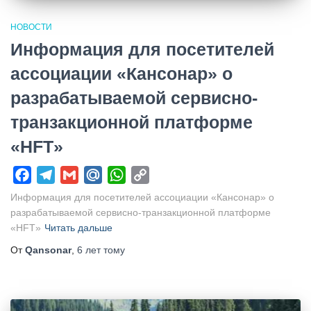
НОВОСТИ
Информация для посетителей
ассоциации «Кансонар» о
разрабатываемой сервисно-
транзакционной платформе
«HFT»
Facebook
Telegram
Gmail
Mail.Ru
WhatsApp
Copy
Link
Информация для посетителей ассоциации «Кансонар» о
разрабатываемой сервисно-транзакционной платформе
«HFT»
Читать дальше
От
Qansonar
,
6 лет
тому