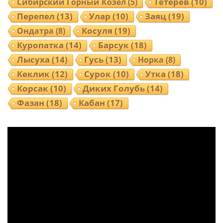
Тетерев
(10)
Сибирский Горный Козел
(5)
Перепел
(13)
Улар
(10)
Заяц
(19)
Ондатра
(8)
Косуля
(19)
Куропатка
(14)
Барсук
(18)
Лысуха
(14)
Гусь
(13)
Норка
(8)
Кеклик
(12)
Сурок
(10)
Утка
(18)
Корсак
(10)
Диких Голубь
(14)
Фазан
(18)
Кабан
(17)