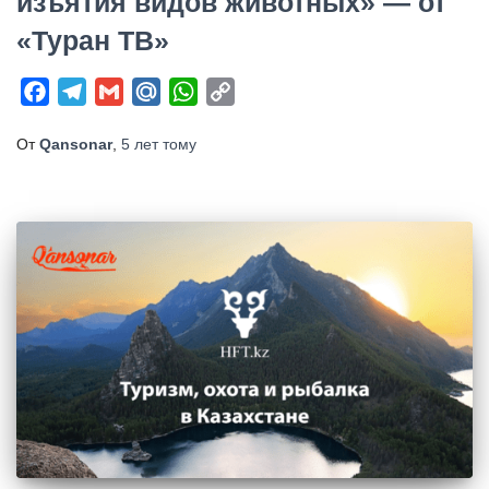
изъятия видов животных» — от
«Туран ТВ»
Facebook
Telegram
Gmail
Mail.Ru
WhatsApp
Copy
Link
От
Qansonar
,
5 лет
тому