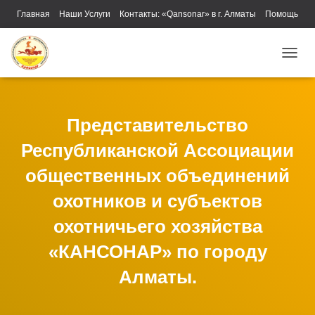
Главная
Наши Услуги
Контакты: «Qansonar» в г. Алматы
Помощь
ПЕРЕ
Представительство
Республиканской Ассоциации
общественных объединений
охотников и субъектов
охотничьего хозяйства
«КАНСОНАР» по городу
Алматы.