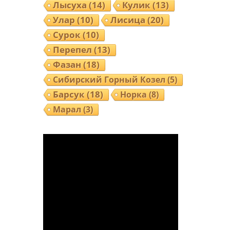
Лысуха
(14)
Кулик
(13)
Улар
(10)
Лисица
(20)
Сурок
(10)
Перепел
(13)
Фазан
(18)
Сибирский Горный Козел
(5)
Барсук
(18)
Норка
(8)
Марал
(3)