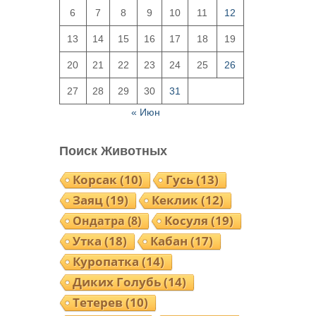
6
7
8
9
10
11
12
13
14
15
16
17
18
19
20
21
22
23
24
25
26
27
28
29
30
31
« Июн
Поиск Животных
Корсак
(10)
Гусь
(13)
Заяц
(19)
Кеклик
(12)
Ондатра
(8)
Косуля
(19)
Утка
(18)
Кабан
(17)
Куропатка
(14)
Диких Голубь
(14)
Тетерев
(10)