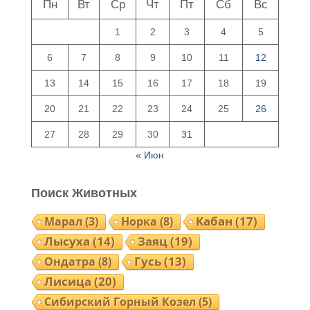
Пн
Вт
Ср
Чт
Пт
Сб
Вс
1
2
3
4
5
6
7
8
9
10
11
12
13
14
15
16
17
18
19
20
21
22
23
24
25
26
27
28
29
30
31
« Июн
Поиск Животных
Норка
(8)
Кабан
(17)
Марал
(3)
Лысуха
(14)
Заяц
(19)
Ондатра
(8)
Гусь
(13)
Лисица
(20)
Сибирский Горный Козел
(5)