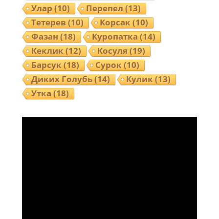
Улар
(10)
Перепел
(13)
Тетерев
(10)
Корсак
(10)
Фазан
(18)
Куропатка
(14)
Кеклик
(12)
Косуля
(19)
Барсук
(18)
Сурок
(10)
Диких Голубь
(14)
Кулик
(13)
Утка
(18)