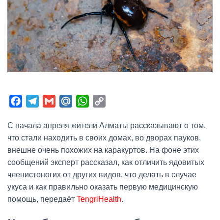
F
T
G
M
W
C
a
e
m
a
h
o
С начала апреля жители Алматы рассказывают о том,
c
l
a
i
a
p
что стали находить в своих домах, во дворах пауков,
e
e
i
l
t
y
внешне очень похожих на каракуртов. На фоне этих
b
g
l
.
s
L
сообщений эксперт рассказал, как отличить ядовитых
o
r
R
A
i
членистоногих от других видов, что делать в случае
o
a
u
p
n
укуса и как правильно оказать первую медицинскую
k
m
p
k
помощь, передаёт
TengriHealth
.