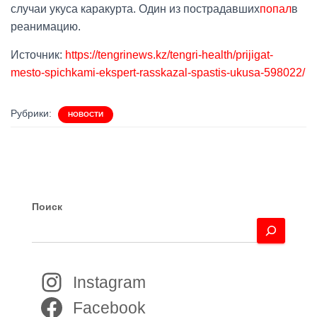
случаи укуса каракурта. Один из пострадавших
попал
в
реанимацию.
Источник:
https://tengrinews.kz/tengri-health/prijigat-
mesto-spichkami-ekspert-rasskazal-spastis-ukusa-598022/
Рубрики:
НОВОСТИ
Поиск
Instagram
Facebook