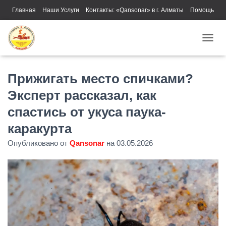
Главная
Наши Услуги
Контакты: «Qansonar» в г. Алматы
Помощь
ПЕРЕ
Прижигать место спичками?
Эксперт рассказал, как
спастись от укуса паука-
каракурта
Опубликовано от
Qansonar
на
03.05.2026