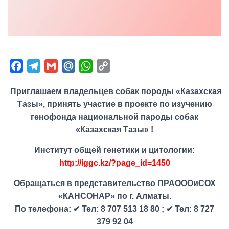
F
T
G
M
W
C
a
e
m
a
h
o
Приглашаем владельцев собак породы «Казахская
c
l
a
i
a
p
Тазы», принять участие в проекте по изучению
e
e
i
l
t
y
генофонда национальной пароды собак
b
g
l
.
s
L
«Казахская Тазы» !
o
r
R
A
i
o
a
u
p
n
Институт общей генетики и цитологии:
k
m
p
k
http://iggc.kz/?page_id=1450
Обращаться в представительство ПРАОООиСОХ
«КАНСОНАР» по г. Алматы.
По телефона: ✔ Тел: 8 707 513 18 80 ; ✔ Тел: 8 727
379 92 04