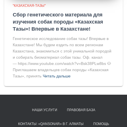
"КАЗАХСКАЯ-ТАЗЫ"
Сбор генетического материала для
изучения собак породы «Казахская
Тазы»! Впервые в Казахстане!
Генетическое исследование собак тазы! Впервые в
Казахстане! Мы будем ездить по всем регионам
Казахстана, знакомиться с этой уникальной породой
и собирать биоматериал собак тазы. Оф. канал
— https://www.youtube.com/watch?v=Bsk38PLw8bs 🐶
Приглашаем владельцев собак породы «Казахская
Тазы», принять
Читать дальше
НАШИ УСЛУГИ
ПРАВОВАЯ БАЗА
КОНТАКТЫ: «QANSONAR» В Г. АЛМАТЫ
ПОМОЩЬ