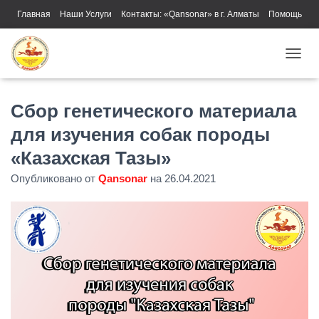
Главная
Наши Услуги
Контакты: «Qansonar» в г. Алматы
Помощь
ПЕРЕ
Сбор генетического материала
для изучения собак породы
«Казахская Тазы»
Опубликовано от
Qansonar
на
26.04.2021