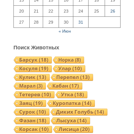
20
21
22
23
24
25
26
27
28
29
30
31
« Июн
Поиск Животных
Барсук
(18)
Норка
(8)
Косуля
(19)
Улар
(10)
Кулик
(13)
Перепел
(13)
Кабан
(17)
Марал
(3)
Тетерев
(10)
Утка
(18)
Заяц
(19)
Куропатка
(14)
Сурок
(10)
Диких Голубь
(14)
Фазан
(18)
Лысуха
(14)
Корсак
(10)
Лисица
(20)