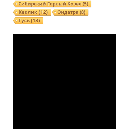
Сибирский Горный Козел
(5)
Кеклик
(12)
Ондатра
(8)
Гусь
(13)