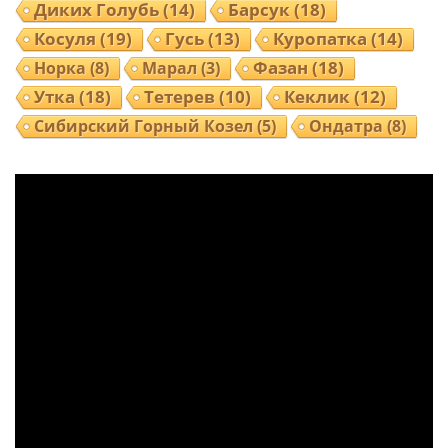
Диких Голубь
(14)
Барсук
(18)
Косуля
(19)
Гусь
(13)
Куропатка
(14)
Норка
(8)
Фазан
(18)
Марал
(3)
Утка
(18)
Тетерев
(10)
Кеклик
(12)
Ондатра
(8)
Сибирский Горный Козел
(5)