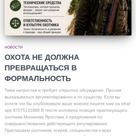
НОВОСТИ
ОХОТА НЕ ДОЛЖНА
ПРЕВРАЩАТЬСЯ В
ФОРМАЛЬНОСТЬ
Тема непростая и требует открытого обсуждения. Просим
высказываться аргументированно и по существу. Если вы
хотите что бы опубликовали ваше мнение пишите нам на what
app 87075131880 В тексте изложена позиция практикующего
охотника Монахова Ярослава и предложения по
совершенствованию действующего регулирования.
Приглашаем охотников, егерей, специалистов и всех