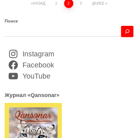
Пагинация
НАЗАД
1
2
3
ДАЛЕЕ
записей
Поиск
Instagram
Facebook
YouTube
Журнал «Qansonar»