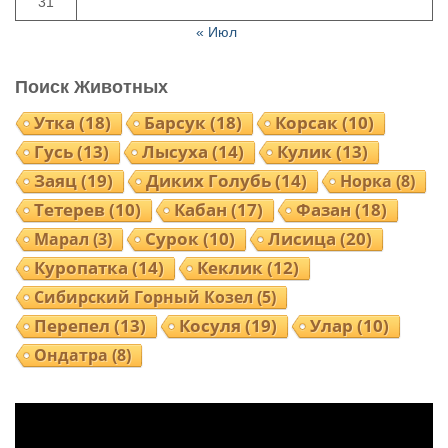
31
« Июл
Поиск Животных
Утка
(18)
Барсук
(18)
Корсак
(10)
Гусь
(13)
Лысуха
(14)
Кулик
(13)
Заяц
(19)
Диких Голубь
(14)
Норка
(8)
Тетерев
(10)
Кабан
(17)
Фазан
(18)
Сурок
(10)
Лисица
(20)
Марал
(3)
Куропатка
(14)
Кеклик
(12)
Сибирский Горный Козел
(5)
Перепел
(13)
Косуля
(19)
Улар
(10)
Ондатра
(8)