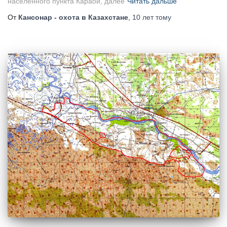
населенного пункта Караой, далее
Читать дальше
От
Кансонар - охота в Казахстане
,
10 лет
тому