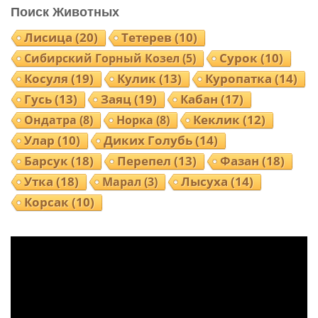
Поиск Животных
Лисица
(20)
Тетерев
(10)
Сурок
(10)
Сибирский Горный Козел
(5)
Косуля
(19)
Кулик
(13)
Куропатка
(14)
Гусь
(13)
Заяц
(19)
Кабан
(17)
Ондатра
(8)
Норка
(8)
Кеклик
(12)
Улар
(10)
Диких Голубь
(14)
Барсук
(18)
Перепел
(13)
Фазан
(18)
Утка
(18)
Лысуха
(14)
Марал
(3)
Корсак
(10)