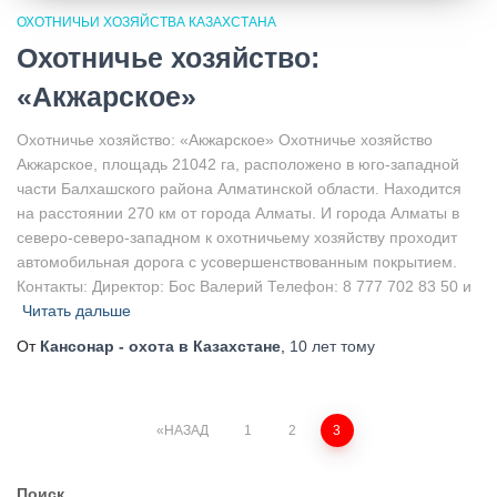
ОХОТНИЧЬИ ХОЗЯЙСТВА КАЗАХСТАНА
Охотничье хозяйство:
«Акжарское»
Охотничье хозяйство: «Акжарское» Охотничье хозяйство
Акжарское, площадь 21042 га, расположено в юго-западной
части Балхашского района Алматинской области. Находится
на расстоянии 270 км от города Алматы. И города Алматы в
северо-северо-западном к охотничьему хозяйству проходит
автомобильная дорога с усовершенствованным покрытием.
Контакты: Директор: Бос Валерий Телефон: 8 777 702 83 50 и
Читать дальше
От
Кансонар - охота в Казахстане
,
10 лет
тому
Пагинация
НАЗАД
1
2
3
записей
Поиск