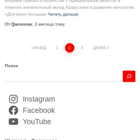
впервые прибыл в Казахстан с официальным визитом и
отметил значительный вклад Казахстана в развитие кинологии.
«Для меня большая
Читать дальше
От
Qansonar
,
3 месяца
тому
Пагинация
НАЗАД
1
2
3
ДАЛЕЕ
записей
Поиск
Instagram
Facebook
YouTube