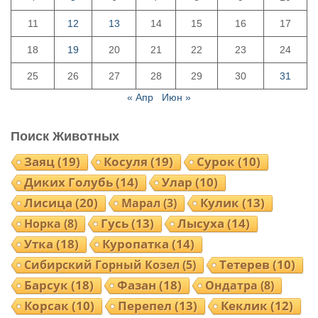
11
12
13
14
15
16
17
18
19
20
21
22
23
24
25
26
27
28
29
30
31
« Апр
Июн »
Поиск Животных
Заяц
(19)
Косуля
(19)
Сурок
(10)
Диких Голубь
(14)
Улар
(10)
Лисица
(20)
Кулик
(13)
Марал
(3)
Норка
(8)
Гусь
(13)
Лысуха
(14)
Утка
(18)
Куропатка
(14)
Тетерев
(10)
Сибирский Горный Козел
(5)
Барсук
(18)
Фазан
(18)
Ондатра
(8)
Корсак
(10)
Перепел
(13)
Кеклик
(12)